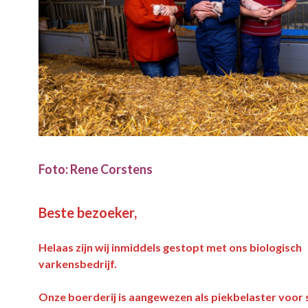
Foto: Rene Corstens
Beste bezoeker,
Helaas zijn wij inmiddels gestopt met ons biologisch
varkensbedrijf.
Onze boerderij is aangewezen als piekbelaster voor st