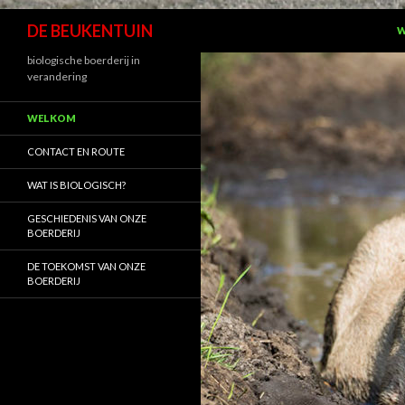
N
Zoeken
DE BEUKENTUIN
W
biologische boerderij in
verandering
WELKOM
CONTACT EN ROUTE
WAT IS BIOLOGISCH?
GESCHIEDENIS VAN ONZE
BOERDERIJ
DE TOEKOMST VAN ONZE
BOERDERIJ