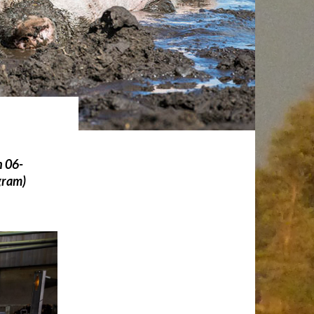
n
06-
agram
)