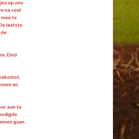
jes op ons
e na veel
‘ mee te
De laatste
 de
en. Eind
toekomst.
innen en
or aan te
enodigde
unnen gaan